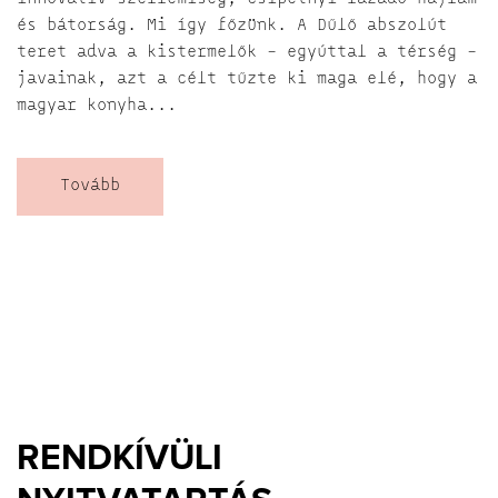
és bátorság. Mi így főzünk. A Dűlő abszolút
teret adva a kistermelők – egyúttal a térség –
javainak, azt a célt tűzte ki maga elé, hogy a
magyar konyha...
Tovább
RENDKÍVÜLI