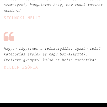
személyzet, hangulatos hely, nem tudok rosszat
mondani!
SZOLNOKI NELLI
Nagyon figyelmes a felszolgálás, igazán felső
kategóriás ételek és nagy borválaszték.
Emellett gyönyörű külső es belső esztétika!
KELLER ZSÓFIA