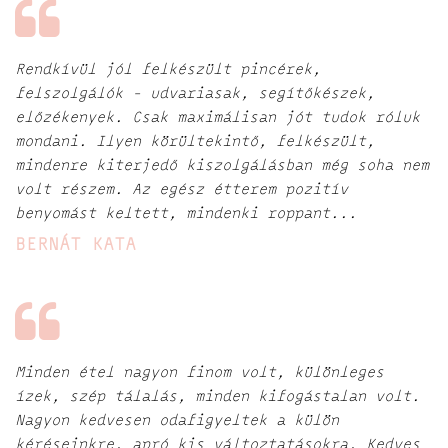
Rendkívül jól felkészült pincérek,
felszolgálók - udvariasak, segítőkészek,
előzékenyek. Csak maximálisan jót tudok róluk
mondani. Ilyen körültekintő, felkészült,
mindenre kiterjedő kiszolgálásban még soha nem
volt részem. Az egész étterem pozitív
benyomást keltett, mindenki roppant...
BERNÁT KATA
Minden étel nagyon finom volt, különleges
ízek, szép tálalás, minden kifogástalan volt.
Nagyon kedvesen odafigyeltek a külön
kéréseinkre, apró kis változtatásokra. Kedves