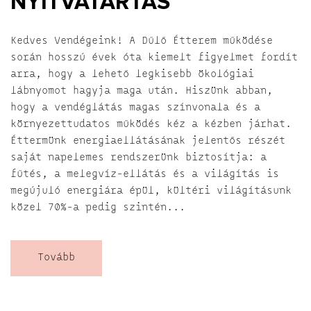
NYITVATARTÁS
Kedves Vendégeink! A Dűlő Étterem működése
során hosszú évek óta kiemelt figyelmet fordít
arra, hogy a lehető legkisebb ökológiai
lábnyomot hagyja maga után. Hiszünk abban,
hogy a vendéglátás magas színvonala és a
környezettudatos működés kéz a kézben járhat.
Éttermünk energiaellátásának jelentős részét
saját napelemes rendszerünk biztosítja: a
fűtés, a melegvíz-ellátás és a világítás is
megújuló energiára épül, kültéri világításunk
közel 70%-a pedig szintén...
Tovább