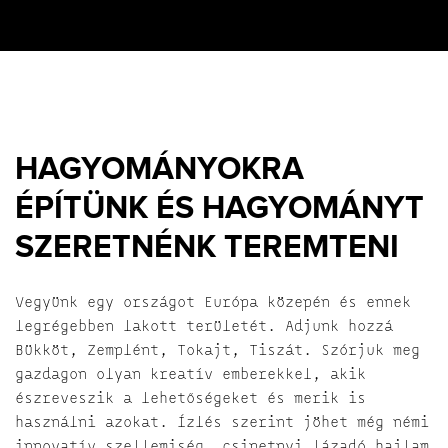
HAGYOMÁNYOKRA
ÉPÍTÜNK ÉS HAGYOMÁNYT
SZERETNÉNK TEREMTENI
Vegyünk egy országot Európa közepén és ennek
legrégebben lakott területét. Adjunk hozzá
Bükköt, Zemplént, Tokajt, Tiszát. Szórjuk meg
gazdagon olyan kreatív emberekkel, akik
észreveszik a lehetőségeket és merik is
használni azokat. Ízlés szerint jöhet még némi
innovatív szellemiség, csipetnyi lázadó hajlam