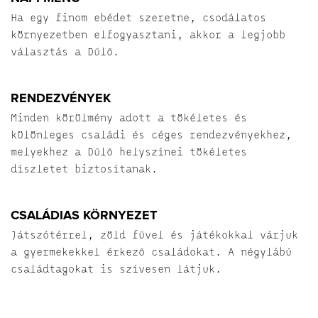
Ha egy finom ebédet szeretne, csodálatos
környezetben elfogyasztani, akkor a legjobb
választás a Dűlő.
RENDEZVÉNYEK
Minden körülmény adott a tökéletes és
különleges családi és céges rendezvényekhez,
melyekhez a Dűlő helyszínei tökéletes
díszletet biztosítanak.
CSALÁDIAS KÖRNYEZET
Játszótérrel, zöld fűvel és játékokkal várjuk
a gyermekekkel érkező családokat. A négylábú
családtagokat is szívesen látjuk.