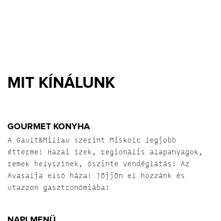
MIT KÍNÁLUNK
GOURMET KONYHA
A Gault&Millau szerint Miskolc legjobb
étterme! Hazai ízek, regionális alapanyagok,
remek helyszínek, őszinte vendéglátás! Az
Avasalja első háza! Jöjjön el hozzánk és
utazzon gasztronómiába!
NAPI MENÜ